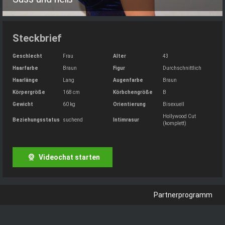
Steckbrief
Geschlecht
Frau
Alter
43
Haarfarbe
Braun
Figur
Durchschnittlich
Haarlänge
Lang
Augenfarbe
Braun
Körpergröße
168 cm
Körbchengröße
B
Gewicht
60 kg
Orientierung
Bisexuell
Hollywood Cut
Beziehungsstatus
suchend
Intimrasur
(komplett)
Videochat starten
Partnerprogramm