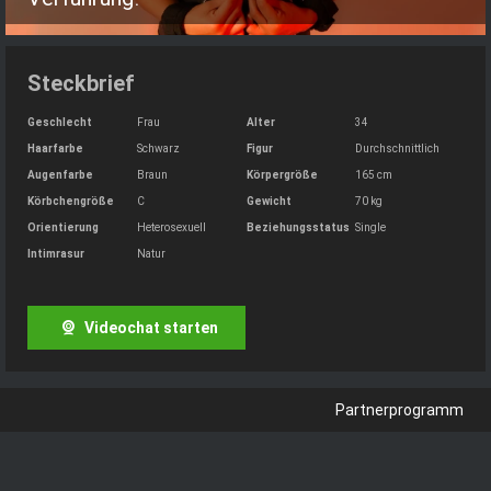
Steckbrief
Geschlecht
Frau
Alter
34
Haarfarbe
Schwarz
Figur
Durchschnittlich
Augenfarbe
Braun
Körpergröße
165 cm
Körbchengröße
C
Gewicht
70 kg
Orientierung
Heterosexuell
Beziehungsstatus
Single
Intimrasur
Natur
Videochat starten
Partnerprogramm