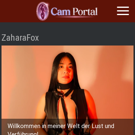
Toggl
naviga
Skip
to
ZaharaFox
content
Willkommen in meiner Welt der Lust und
Verführung!